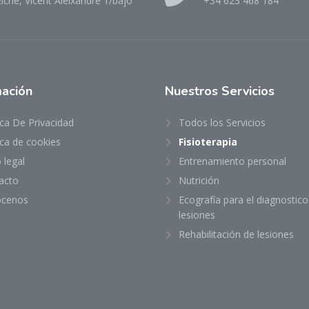
lche, Vicent Aleixandre 1/bajo
+34 623 468 184
mación
Nuestros
Servicios
ica De Privacidad
Todos los Servicios
ica de cookies
Fisioterapia
 legal
Entrenamiento personal
acto
Nutrición
cenos
Ecografía para el diagnostico
lesiones
Rehabilitación de lesiones