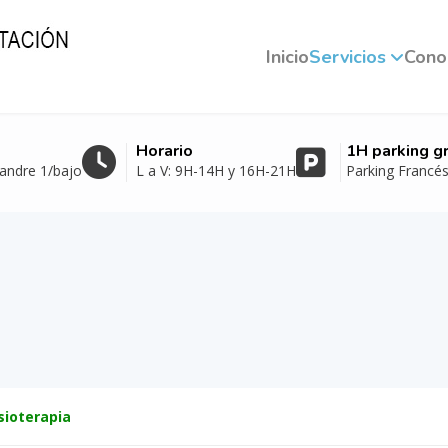
Inicio
Servicios
Cono
Horario
1H parking gr
xandre 1/bajo
L a V: 9H-14H y 16H-21H
Parking Francé
isioterapia