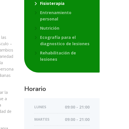
Fisioterapia
Entrenamiento
personal
Nutrición
 las
Ecografía para el
sculo –
diagnostico de lesiones
 cambios
Rehabilitación de
variedad
lesiones
la
 persona
dianas
Horario
ar la
ue a
a
LUNES
09:00 - 21:00
idad de
MARTES
09:00 - 21:00
rapia