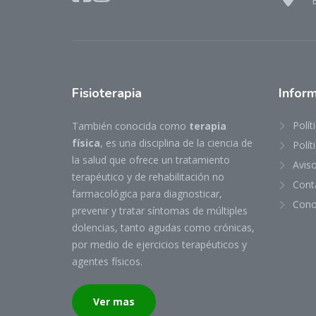
E
Fisioterapia
Infor
Polít
También conocida como
terapia
física
, es una disciplina de la ciencia de
Polít
la salud que ofrece un tratamiento
Aviso
terapéutico y de rehabilitación no
Cont
farmacológica para diagnosticar,
Cono
prevenir y tratar síntomas de múltiples
dolencias, tanto agudas como crónicas,
por medio de ejercicios terapéuticos y
agentes físicos.
Ver mas