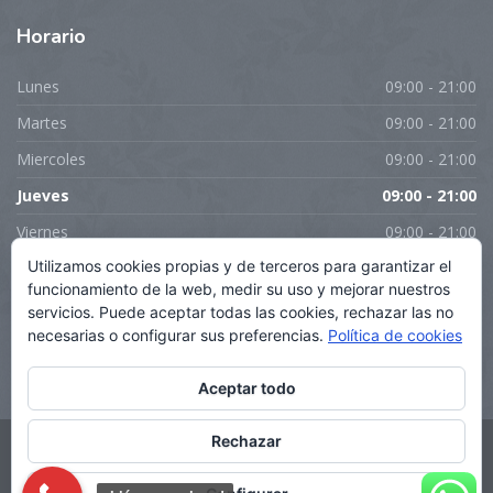
Horario
Lunes
09:00 - 21:00
Martes
09:00 - 21:00
Miercoles
09:00 - 21:00
Jueves
09:00 - 21:00
Viernes
09:00 - 21:00
Utilizamos cookies propias y de terceros para garantizar el
Sabado
Cerrado
funcionamiento de la web, medir su uso y mejorar nuestros
Domingo
Cerrado
servicios. Puede aceptar todas las cookies, rechazar las no
necesarias o configurar sus preferencias.
Política de cookies
Descanso de 14 a 16H
Aceptar todo
Rechazar
Copyright 2026 WebProject.com.es Costa Blanca